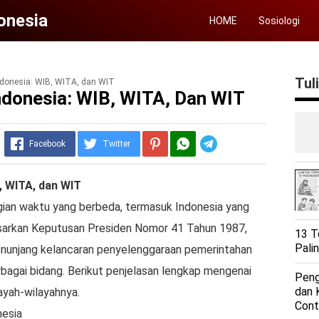
donesia
HOME
Sosiologi
Tul
donesia: WIB, WITA, dan WIT
ndonesia: WIB, WITA, Dan WIT
Telegram
Facebook
Twitter
, WITA, dan WIT
gian waktu yang berbeda, termasuk Indonesia yang
asarkan Keputusan Presiden Nomor 41 Tahun 1987,
13 T
Pali
enunjang kelancaran penyelenggaraan pemerintahan
erbagai bidang. Berikut penjelasan lengkap mengenai
Peng
dan 
ayah-wilayahnya.
Cont
nesia