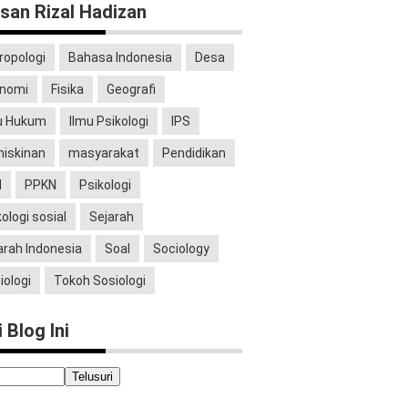
isan Rizal Hadizan
ropologi
Bahasa Indonesia
Desa
nomi
Fisika
Geografi
u Hukum
Ilmu Psikologi
IPS
iskinan
masyarakat
Pendidikan
N
PPKN
Psikologi
kologi sosial
Sejarah
arah Indonesia
Soal
Sociology
iologi
Tokoh Sosiologi
 Blog Ini