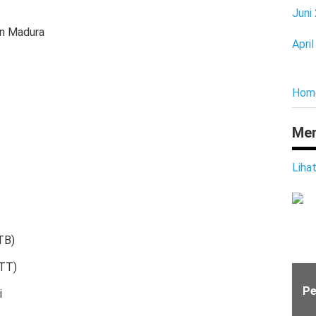
Juni
an Madura
Apri
Hom
Men
Liha
TB)
NTT)
Pe
i