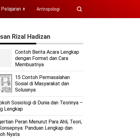
Pelajaran
Antropologi
⏬
isan Rizal Hadizan
Contoh Berita Acara Lengkap
dengan Format dan Cara
Membuatnya
15 Contoh Permasalahan
Sosial di Masyarakat dan
Solusinya
okoh Sosiologi di Dunia dan Teorinya –
ng Lengkap
ertian Peran Menurut Para Ahli, Teori,
Konsepnya: Panduan Lengkap dan
oh Nyata