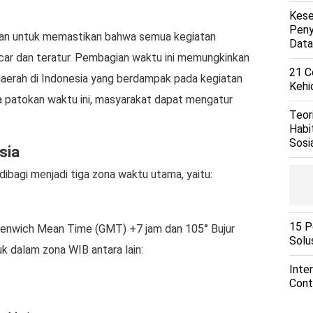
Kese
Peny
kan untuk memastikan bahwa semua kegiatan
Data
car dan teratur. Pembagian waktu ini memungkinkan
21 C
aerah di Indonesia yang berdampak pada kegiatan
Kehi
a patokan waktu ini, masyarakat dapat mengatur
Teor
Habi
Sosi
sia
ibagi menjadi tiga zona waktu utama, yaitu:
15 P
enwich Mean Time (GMT) +7 jam dan 105° Bujur
Solu
k dalam zona WIB antara lain:
Inter
Cont