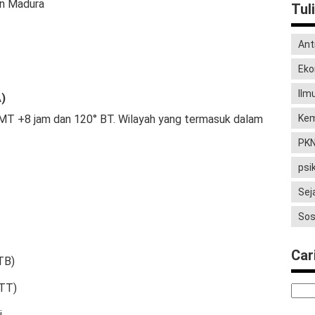
an Madura
Tul
Ant
Eko
Ilm
)
T +8 jam dan 120° BT. Wilayah yang termasuk dalam
Kem
PK
psi
Sej
Sos
Cari
TB)
NTT)
i