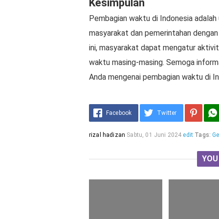
Kesimpulan
Pembagian waktu di Indonesia adalah
masyarakat dan pemerintahan dengan 
ini, masyarakat dapat mengatur aktivit
waktu masing-masing. Semoga inform
Anda mengenai pembagian waktu di Ind
Facebook
Twitter
rizal hadizan
Sabtu, 01 Juni 2024
edit
Tags:
Ge
YOU