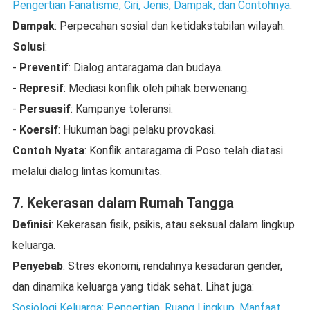
Pengertian Fanatisme, Ciri, Jenis, Dampak, dan Contohnya
.
Dampak
: Perpecahan sosial dan ketidakstabilan wilayah.
Solusi
:
-
Preventif
: Dialog antaragama dan budaya.
-
Represif
: Mediasi konflik oleh pihak berwenang.
-
Persuasif
: Kampanye toleransi.
-
Koersif
: Hukuman bagi pelaku provokasi.
Contoh Nyata
: Konflik antaragama di Poso telah diatasi
melalui dialog lintas komunitas.
7. Kekerasan dalam Rumah Tangga
Definisi
: Kekerasan fisik, psikis, atau seksual dalam lingkup
keluarga.
Penyebab
: Stres ekonomi, rendahnya kesadaran gender,
dan dinamika keluarga yang tidak sehat. Lihat juga:
Sosiologi Keluarga; Pengertian, Ruang Lingkup, Manfaat,