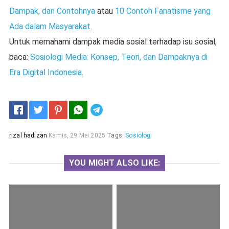
Dampak, dan Contohnya
atau
10 Contoh Fanatisme yang
Ada dalam Masyarakat
.
Untuk memahami dampak media sosial terhadap isu sosial,
baca:
Sosiologi Media: Konsep, Teori, dan Dampaknya di
Era Digital Indonesia
.
Telegram
rizal hadizan
Kamis, 29 Mei 2025
Tags:
Sosiologi
YOU MIGHT ALSO LIKE: