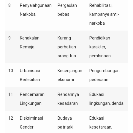
8
Penyalahgunaan
Pergaulan
Rehabilitasi,
Narkoba
bebas
kampanye anti-
narkoba
9
Kenakalan
Kurang
Pendidikan
Remaja
perhatian
karakter,
orang tua
pembinaan
10
Urbanisasi
Kesenjangan
Pengembangan
Berlebihan
ekonomi
pedesaan
11
Pencemaran
Rendahnya
Edukasi
Lingkungan
kesadaran
lingkungan, denda
12
Diskriminasi
Budaya
Edukasi
Gender
patriarki
kesetaraan,