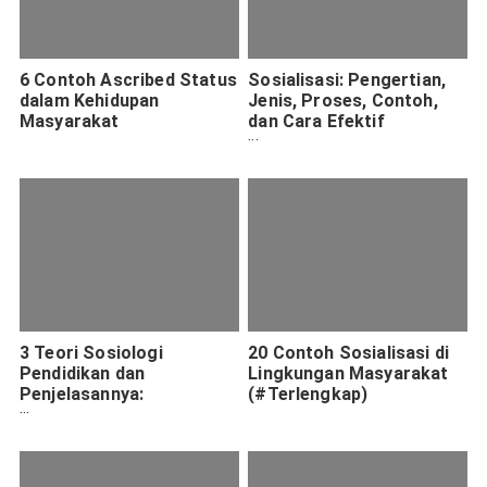
6 Contoh Ascribed Status
Sosialisasi: Pengertian,
dalam Kehidupan
Jenis, Proses, Contoh,
Masyarakat
dan Cara Efektif
Melakukannya di
Indonesia
3 Teori Sosiologi
20 Contoh Sosialisasi di
Pendidikan dan
Lingkungan Masyarakat
Penjelasannya:
(#Terlengkap)
Fungsionalisme,
Interaksionisme Simbolik,
dan Pertentangan