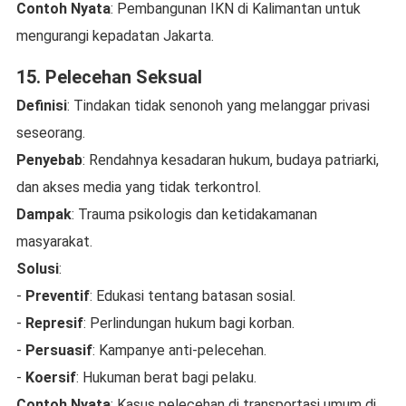
Contoh Nyata
: Pembangunan IKN di Kalimantan untuk
mengurangi kepadatan Jakarta.
15. Pelecehan Seksual
Definisi
: Tindakan tidak senonoh yang melanggar privasi
seseorang.
Penyebab
: Rendahnya kesadaran hukum, budaya patriarki,
dan akses media yang tidak terkontrol.
Dampak
: Trauma psikologis dan ketidakamanan
masyarakat.
Solusi
:
-
Preventif
: Edukasi tentang batasan sosial.
-
Represif
: Perlindungan hukum bagi korban.
-
Persuasif
: Kampanye anti-pelecehan.
-
Koersif
: Hukuman berat bagi pelaku.
Contoh Nyata
: Kasus pelecehan di transportasi umum di