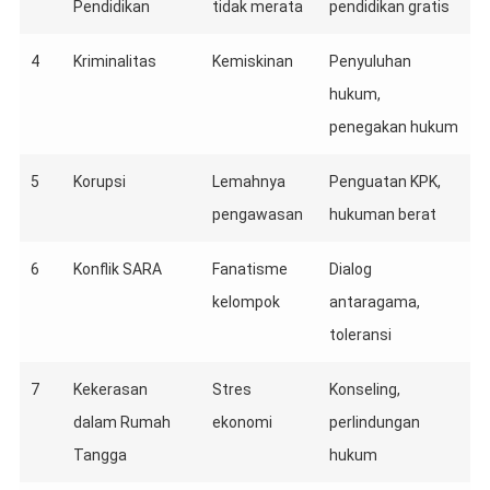
Pendidikan
tidak merata
pendidikan gratis
4
Kriminalitas
Kemiskinan
Penyuluhan
hukum,
penegakan hukum
5
Korupsi
Lemahnya
Penguatan KPK,
pengawasan
hukuman berat
6
Konflik SARA
Fanatisme
Dialog
kelompok
antaragama,
toleransi
7
Kekerasan
Stres
Konseling,
dalam Rumah
ekonomi
perlindungan
Tangga
hukum