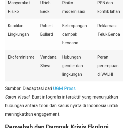
Masyarakat
Ulrich
Risiko
PSN dan
Risiko
Beck
modernisasi
konflik lahan
Keadilan
Robert
Ketimpangan
Reklamasi
Lingkungan
Bullard
dampak
Teluk Benoa
bencana
Ekofeminisme
Vandana
Hubungan
Peran
Shiva
gender dan
perempuan
lingkungan
di WALHI
Sumber: Diadaptasi dari
UGM Press
Saran Visual
: Buat infografis interaktif yang menunjukkan
hubungan antara teori dan kasus nyata di Indonesia untuk
meningkatkan engagement.
Penyebab dan Dampak Krisis Ekologi