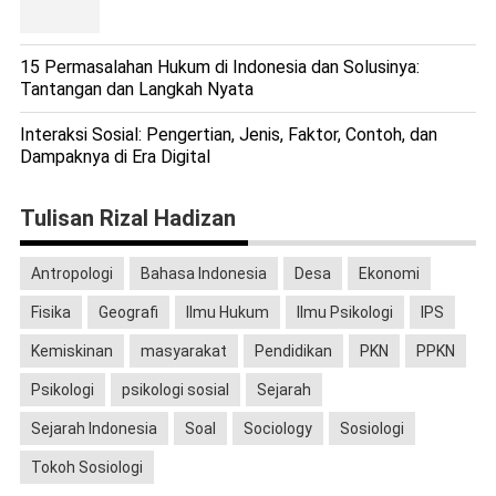
15 Permasalahan Hukum di Indonesia dan Solusinya:
Tantangan dan Langkah Nyata
Interaksi Sosial: Pengertian, Jenis, Faktor, Contoh, dan
Dampaknya di Era Digital
Tulisan Rizal Hadizan
Antropologi
Bahasa Indonesia
Desa
Ekonomi
Fisika
Geografi
Ilmu Hukum
Ilmu Psikologi
IPS
Kemiskinan
masyarakat
Pendidikan
PKN
PPKN
Psikologi
psikologi sosial
Sejarah
Sejarah Indonesia
Soal
Sociology
Sosiologi
Tokoh Sosiologi