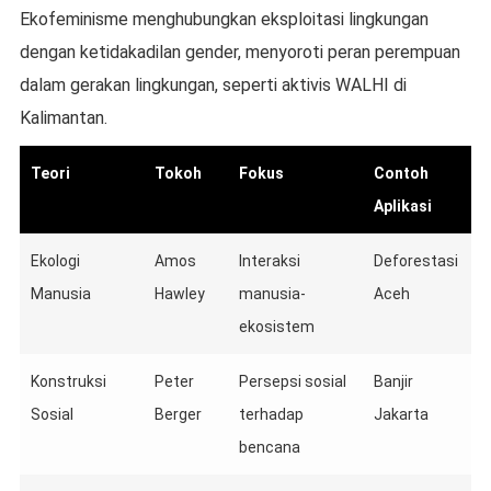
Ekofeminisme menghubungkan eksploitasi lingkungan
dengan ketidakadilan gender, menyoroti peran perempuan
dalam gerakan lingkungan, seperti aktivis WALHI di
Kalimantan.
Teori
Tokoh
Fokus
Contoh
Aplikasi
Ekologi
Amos
Interaksi
Deforestasi
Manusia
Hawley
manusia-
Aceh
ekosistem
Konstruksi
Peter
Persepsi sosial
Banjir
Sosial
Berger
terhadap
Jakarta
bencana