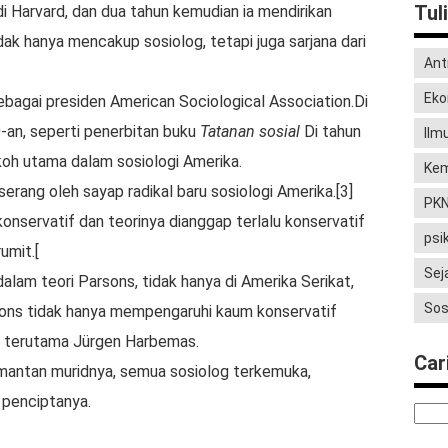
Tul
i Harvard, dan dua tahun kemudian ia mendirikan
k hanya mencakup sosiolog, tetapi juga sarjana dari
Ant
Eko
sebagai presiden American Sociological Association.Di
-an, seperti penerbitan buku
Tatanan sosial
Di tahun
Ilm
oh utama dalam sosiologi Amerika.
Kem
erang oleh sayap radikal baru sosiologi Amerika.
[3]
PK
nservatif dan teorinya dianggap terlalu konservatif
psi
rumit.
[
Sej
lam teori Parsons, tidak hanya di Amerika Serikat,
Sos
rsons tidak hanya mempengaruhi kaum konservatif
an, terutama Jürgen Harbemas.
Cari
mantan muridnya, semua sosiolog terkemuka,
 penciptanya.