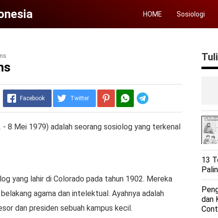
donesia
HOME
Sosiologi
Tul
ons
ns
Telegram
Facebook
Twitter
 8 Mei 1979) adalah seorang sosiolog yang terkenal
13 T
Pali
log yang lahir di Colorado pada tahun 1902. Mereka
Peng
r belakang agama dan intelektual. Ayahnya adalah
dan 
sor dan presiden sebuah kampus kecil.
Cont