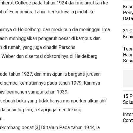
Amherst College pada tahun 1924 dan melanjutkan ke
Kese
l of Economics. Tahun berikutnya ia pindah ke
Peny
Data
rnya di Heidelberg, dan meskipun dia meninggal lima
21 C
Kehi
asih meninggalkan pengaruh besar di kampus dan
i rumah, yang juga dihadiri Parsons.
Teor
Habi
 Weber dan disertasi doktoralnya di Heidelberg
Sosi
ada tahun 1927, dan meskipun ia berganti jurusan
rd sampai kematiannya pada tahun 1979. Karirnya
sisi permanen sampai tahun 1939.
15 P
l
sebuah buku yang tidak hanya memperkenalkan ahli
Solu
da sosiolog lain, tetapi juga mendukung
Inter
i.
Cont
berkembang pesat.
[3]
Di tahun Pada tahun 1944, ia