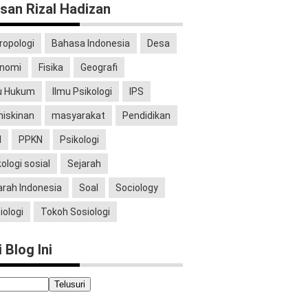
isan Rizal Hadizan
ropologi
Bahasa Indonesia
Desa
nomi
Fisika
Geografi
u Hukum
Ilmu Psikologi
IPS
iskinan
masyarakat
Pendidikan
N
PPKN
Psikologi
kologi sosial
Sejarah
arah Indonesia
Soal
Sociology
iologi
Tokoh Sosiologi
 Blog Ini