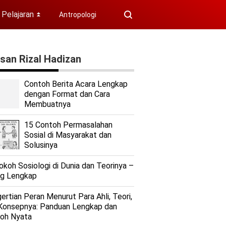
Pelajaran
Antropologi
⏬
isan Rizal Hadizan
Contoh Berita Acara Lengkap
dengan Format dan Cara
Membuatnya
15 Contoh Permasalahan
Sosial di Masyarakat dan
Solusinya
okoh Sosiologi di Dunia dan Teorinya –
ng Lengkap
ertian Peran Menurut Para Ahli, Teori,
Konsepnya: Panduan Lengkap dan
oh Nyata