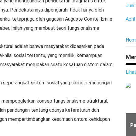
ka yang menggunakan pendekatan pragmatis untuk
Juni
snya. Pendekatannya dipengaruhi tidak hanya oleh
rika, tetapi juga oleh gagasan Auguste Comte, Emile
Apri
eber. Inilah yang membuat teori fungsionalisme
Hom
ruktural adalah bahwa masyarakat didasarkan pada
i-nilai sosial tertentu, yang memiliki kemampuan
Men
 masyarakat merupakan suatu kesatuan sistem dalam
Liha
n seperangkat sistem sosial yang saling berhubungan
mempopulerkan konsep fungsionalisme struktural,
, dan pandangan tentang adanya keteraturan dan
ngan mempertimbangkan kesamaan antara kehidupan
Pe