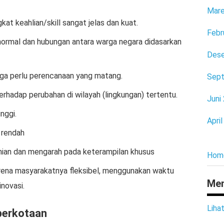
Mare
at keahlian/skill sangat jelas dan kuat.
Febr
 normal dan hubungan antara warga negara didasarkan
Des
ga perlu perencanaan yang matang.
Sep
rhadap perubahan di wilayah (lingkungan) tertentu.
Juni
nggi.
Apri
f rendah
anian dan mengarah pada keterampilan khusus
Hom
karena masyarakatnya fleksibel, menggunakan waktu
Men
novasi.
Liha
perkotaan