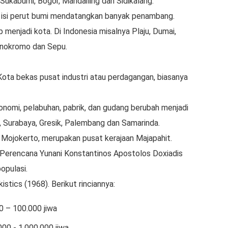
ukabumi, Bogor, Mandailing dan Sidikalang.
isi perut bumi mendatangkan banyak penambang.
menjadi kota. Di Indonesia misalnya Plaju, Dumai,
onokromo dan Sepu.
Kota bekas pusat industri atau perdagangan, biasanya
onomi, pelabuhan, pabrik, dan gudang berubah menjadi
a, Surabaya, Gresik, Palembang dan Samarinda.
 Mojokerto, merupakan pusat kerajaan Majapahit.
i Perencana Yunani Konstantinos Apostolos Doxiadis
opulasi.
istics (1968). Berikut rinciannya:
0 – 100.000 jiwa
000 - 1.000.000 jiwa