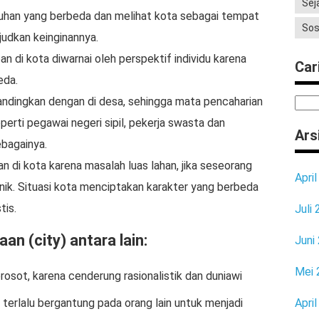
Sej
han yang berbeda dan melihat kota sebagai tempat
Sos
udkan keinginannya.
pan di kota diwarnai oleh perspektif individu karena
Cari
eda.
bandingkan dengan di desa, sehingga mata pencaharian
perti pegawai negeri sipil, pekerja swasta dan
Ars
ebagainya.
n di kota karena masalah luas lahan, jika seseorang
Apri
nik. Situasi kota menciptakan karakter yang berbeda
tis.
Juli
an (city) antara lain:
Juni
Mei 
sot, karena cenderung rasionalistik dan duniawi
 terlalu bergantung pada orang lain untuk menjadi
Apri