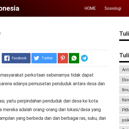
donesia
HOME
Sosiologi
Tul
n
Tul
Telegram
Facebook
Twitter
Ant
asyarakat perkotaan sebenarnya tidak dapat
Eko
 karena adanya pemusatan penduduk antara desa dan
Ilm
Kem
si, yaitu perpindahan penduduk dari desa ke kota.
 mereka adalah orang-orang dari lokasi/desa yang
PK
mpilan yang berbeda dan dari berbagai ras, suku, dan
psi