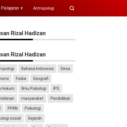
Pelajaran
Antropologi
⏬
isan Rizal Hadizan
isan Rizal Hadizan
ropologi
Bahasa Indonesia
Desa
nomi
Fisika
Geografi
u Hukum
Ilmu Psikologi
IPS
iskinan
masyarakat
Pendidikan
N
PPKN
Psikologi
kologi sosial
Sejarah